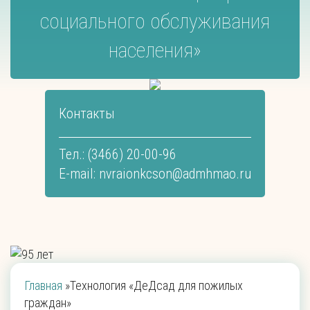
социального обслуживания
населения»
Контакты
Тел.: (3466) 20-00-96
E-mail:
nvraionkcson@admhmao.ru
Главная
»
Технология «ДеДсад для пожилых
граждан»