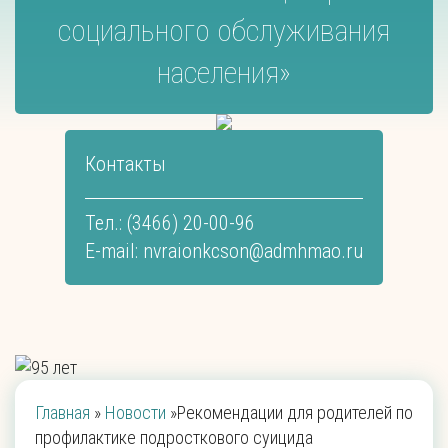
социального обслуживания
населения»
Контакты
Тел.: (3466) 20-00-96
E-mail:
nvraionkcson@admhmao.ru
Главная
»
Новости
»
Рекомендации для родителей по
профилактике подросткового суицида