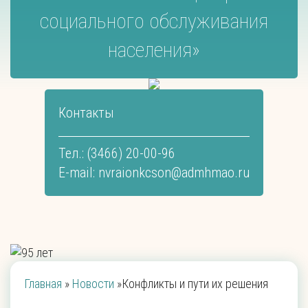
социального обслуживания
населения»
Контакты
Тел.: (3466) 20-00-96
E-mail:
nvraionkcson@admhmao.ru
Главная
»
Новости
»
Конфликты и пути их решения