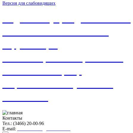
Версия для слабовидящих
Бюджетное учреждение Ханты-
Мансийского автономного
округа-Югры
«Нижневартовский районный
комплексный центр
социального обслуживания
населения»
Контакты
Тел.: (3466) 20-00-96
E-mail:
nvraionkcson@admhmao.ru