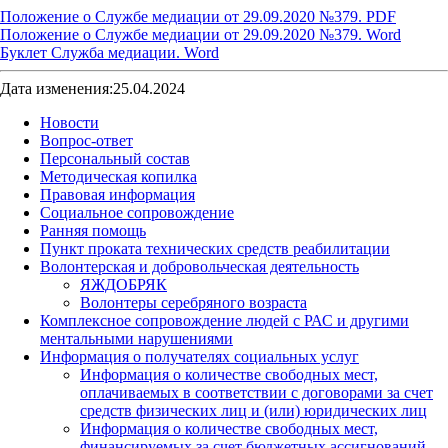
Положение о Cлужбе медиации от 29.09.2020 №379. PDF
Положение о Службе медиации от 29.09.2020 №379. Word
Буклет Служба медиации. Word
Дата изменения:25.04.2024
Новости
Вопрос-ответ
Персональный состав
Методическая копилка
Правовая информация
Социальное сопровождение
Ранняя помощь
Пункт проката технических средств реабилитации
Волонтерская и добровольческая деятельность
ЯЖДОБРЯК
Волонтеры серебряного возраста
Комплексное сопровождение людей с РАС и другими
ментальными нарушениями
Информация о получателях социальных услуг
Информация о количестве свободных мест,
оплачиваемых в соответствии с договорами за счет
средств физических лиц и (или) юридических лиц
Информация о количестве свободных мест,
финансируемых за счет бюджетных ассигнований