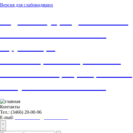
Версия для слабовидящих
Бюджетное учреждение Ханты-
Мансийского автономного
округа-Югры
«Нижневартовский районный
комплексный центр социального
обслуживания населения»
Контакты
Тел.: (3466) 20-00-96
E-mail:
nvraionkcson@admhmao.ru