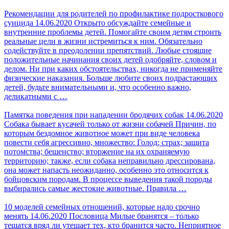
Рекомендации для родителей по профилактике подросткового
суицида
14.06.2020
Открыто обсуждайте семейные и
внутренние проблемы детей. Помогайте своим детям строить
реальные цели в жизни истремиться к ним. Обязательно
содействуйте в преодолении препятствий. Любые стоящие
положительные начинания своих детей одобряйте, словом и
делом. Ни при каких обстоятельствах, никогда не применяйте
физические наказания. Больше любите своих подрастающих
детей, будьте внимательными и, что особенно важно,
деликатными с …
Памятка поведения при нападении бродячих собак
14.06.2020
Собака бывает кусачей только от жизни собачей Причин, по
которым бездомное животное может при виде человека
повести себя агрессивно, множество: Голод; страх; защита
потомства; бешенство; вторжение на их охраняемую
территорию; также, если собака неправильно дрессирована,
она может напасть неожиданно, особенно это относится к
бойцовским породам. В процессе выведения такой породы
выбирались самые жестокие животные. Правила …
10 моделей семейных отношений, которые надо срочно
менять
14.06.2020
Пословица Милые бранятся – только
тешатся вряд ли утешает тех, кто бранится часто. Неприятное