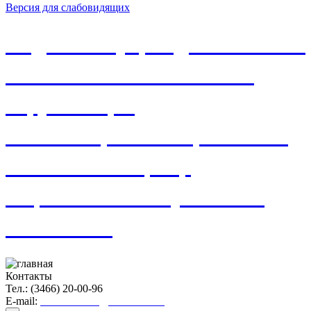
Версия для слабовидящих
Бюджетное учреждение Ханты-
Мансийского автономного
округа-Югры
«Нижневартовский районный
комплексный центр
социального обслуживания
населения»
Контакты
Тел.: (3466) 20-00-96
E-mail:
nvraionkcson@admhmao.ru