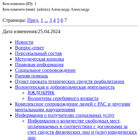
Кем изменен (ID): 1
Кем изменен (имя): (admin) Александр Александр
Страницы:
Пред.
1
...
3
4
5
6
7
Дата изменения:25.04.2024
Новости
Вопрос-ответ
Персональный состав
Методическая копилка
Правовая информация
Социальное сопровождение
Ранняя помощь
Пункт проката технических средств реабилитации
Волонтерская и добровольческая деятельность
ЯЖДОБРЯК
Волонтеры серебряного возраста
Комплексное сопровождение людей с РАС и другими
ментальными нарушениями
Информация о получателях социальных услуг
Информация о количестве свободных мест,
оплачиваемых в соответствии с договорами за
счет средств физических лиц и (или) юридических
лиц