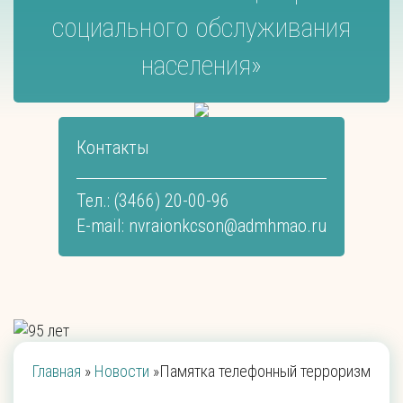
социального обслуживания
населения»
Контакты
Тел.: (3466) 20-00-96
E-mail:
nvraionkcson@admhmao.ru
Главная
»
Новости
»
Памятка телефонный терроризм