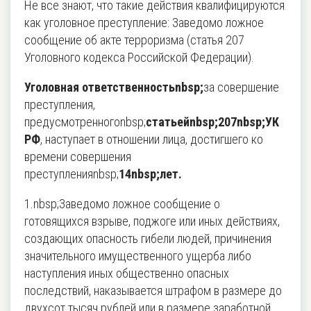
Не все знают, что такие действия квалифицируются
как уголовное преступление: Заведомо ложное
сообщение об акте терроризма (статья 207
Уголовного кодекса Российской Федерации).
Уголовная ответственностьnbsp;
за совершение
преступления,
предусмотренногоnbsp;
статьейnbsp;
207nbsp;
УК
РФ
, наступает в отношении лица, достигшего ко
времени совершения
преступленияnbsp;
14nbsp;
лет.
1.nbsp;Заведомо ложное сообщение о
готовящихся взрыве, поджоге или иных действиях,
создающих опасность гибели людей, причинения
значительного имущественного ущерба либо
наступления иных общественно опасных
последствий, наказывается штрафом в размере до
двухсот тысяч рублей или в размере заработной