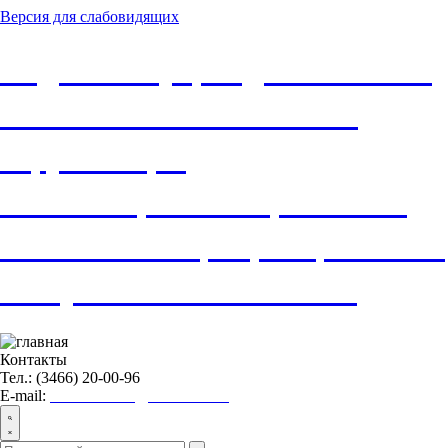
Версия для слабовидящих
Бюджетное учреждение Ханты-
Мансийского автономного
округа-Югры
«Нижневартовский районный
комплексный центр социального
обслуживания населения»
Контакты
Тел.: (3466) 20-00-96
E-mail:
nvraionkcson@admhmao.ru