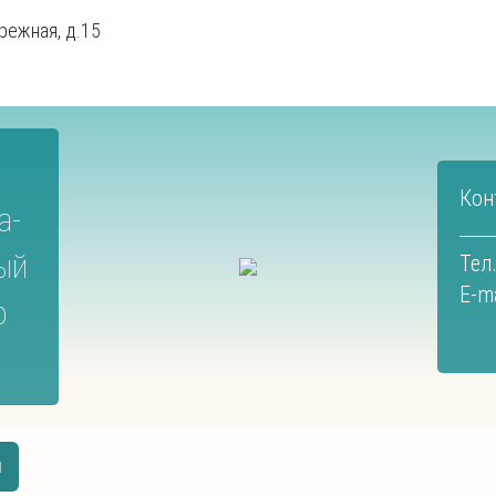
режная, д.15
Кон
а-
ый
Тел.
E-ma
о
ы