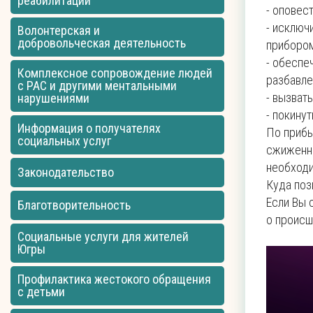
реабилитации
- оповес
- исключ
Волонтерская и
добровольческая деятельность
прибором
- обеспе
Комплексное сопровождение людей
разбавле
с РАС и другими ментальными
- вызват
нарушениями
- покину
Информация о получателях
По прибы
социальных услуг
сжиженны
необходи
Законодательство
Куда поз
Если Вы 
Благотворительность
о происш
Социальные услуги для жителей
Югры
Профилактика жестокого обращения
с детьми