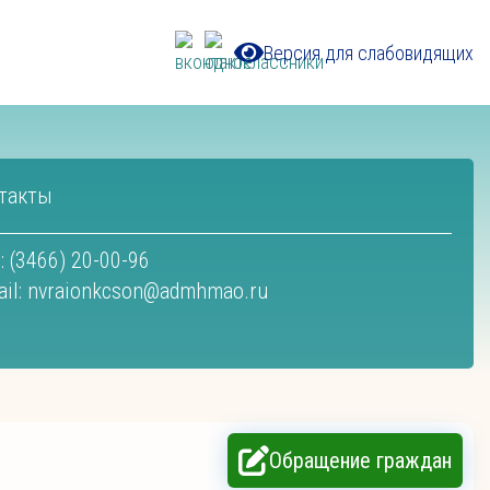
Версия для слабовидящих
такты
: (3466) 20-00-96
il:
nvraionkcson@admhmao.ru
Обращение граждан