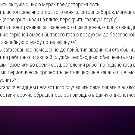
тить окружающих о мерах предосторожности;
ить использование открытого огня, электроприборов, могущих
 (перекрыть кран на плите, перекрыть газовую трубу);
чить проветривание загазованного помещения, открыв окна, д
нию горючей смеси бытового газа с воздухом до безопасной
ь аварийную службу по телефону 04;
ть загазованное помещение до прибытия аварийной службы и 
тии работников газовой службы необходимо обеспечить им с
м газом или во время осуществления работ по подаче газа 
мо периодически проверять вентиляционные каналы с целью
вонить?
стали очевидцем несчастного случая или сами попали в анал
ествии, срочно обращайтесь за помощью в Единую диспетче