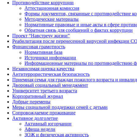
Противодействие коррупции
Аттестационная комиссия
Формы документов, связанные с противодействие ко
Методические материалы
Нормативные правовые и иные акты в сфере против
Обратная связь для сообщений о фактах коррупции
Проект “Навстречу жизни”
Реабилитация после перенесенной вирусной инфекции C
Финансовая грамотность
Нормативная база
Источники информации
Информационные материалы по противодействию ф
Независимая оценка качества
Антитеррористическая безопасность
Приемная семья для граждан пожилого возраста и инвали
Дворовый социальный менеджмент
Университет третьего возраста
Корпоративный журнал
Добрые перемены
Меры социальной поддержки семей с детьми
Сопровождаемое проживание
Активное долголетие
Активный югорчанин
Афиша недели
ЗОЖ и физическая активность