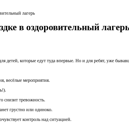
овительный лагерь
ездке в оздоровительный лагер
я детей, которые едут туда впервые. Но и для ребят, уже бывавш
ия, весёлые мероприятия.
!).
о снизит тревожность.
анет грустно или одиноко.
почувствует контроль над ситуацией.