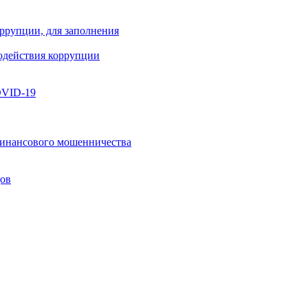
ррупции, для заполнения
одействия коррупции
OVID-19
инансового мошенничества
дов