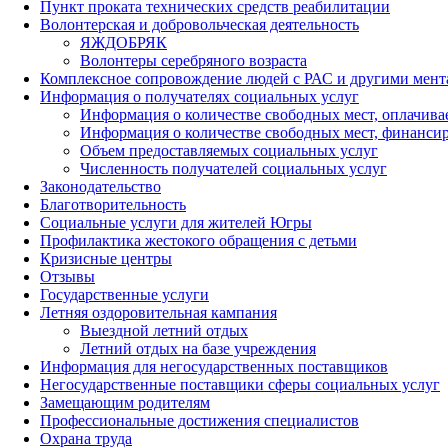
Пункт проката технических средств реабилитации
Волонтерская и добровольческая деятельность
ЯЖДОБРЯК
Волонтеры серебряного возраста
Комплексное сопровождение людей с РАС и другими мен
Информация о получателях социальных услуг
Информация о количестве свободных мест, оплачивае
Информация о количестве свободных мест, финанси
Объем предоставляемых социальных услуг
Численность получателей социальных услуг
Законодательство
Благотворительность
Социальные услуги для жителей Югры
Профилактика жестокого обращения с детьми
Кризисные центры
Отзывы
Государственные услуги
Летняя оздоровительная кампания
Выездной летний отдых
Летний отдых на базе учреждения
Информация для негосударственных поставщиков
Негосударственные поставщики сферы социальных услуг
Замещающим родителям
Профессиональные достижения специалистов
Охрана труда