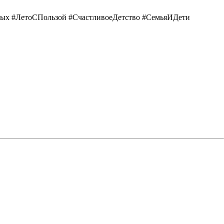
ых #ЛетоСПользой #СчастливоеДетство #СемьяИДети