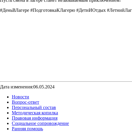
Пусть смена в лагере станет незабываемым приключением!
#ДеньВЛагере #ПодготовкаКЛагерю #ДетиИОтдых #ЛетнийЛаге
Дата изменения:06.05.2024
Новости
Вопрос-ответ
Персональный состав
Методическая копилка
Правовая информация
Социальное сопровождение
Ранняя помощь