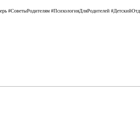
рь #СоветыРодителям #ПсихологияДляРодителей #ДетскийОтд